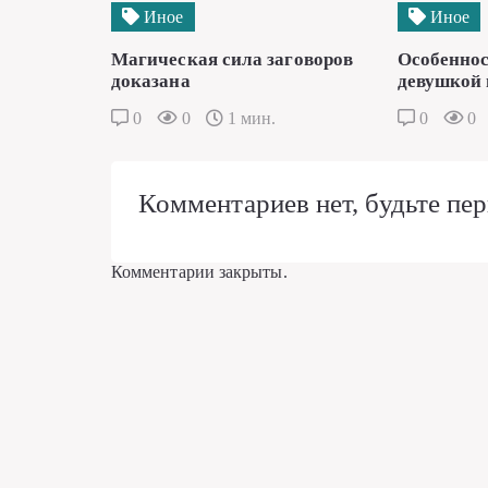
Иное
Иное
Магическая сила заговоров
Особеннос
доказана
девушкой 
0
0
1 мин.
0
0
Комментариев нет, будьте пер
Комментарии закрыты.