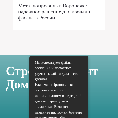
Металлопрофиль в Воронеже:
надежное решение для кровли и
фасада в России
Мы используем файлы
Стройка Ремонт
cookie. Они помогают
улучшать сайт и делать его
удобнее.
Дом Отделка
Нажимая «Принять», вы
соглашаетесь с их
использованием и передачей
данных сервису веб-
аналитики. Если нет —
измените настройки браузера
Карта сайта
или покиньте сайт.