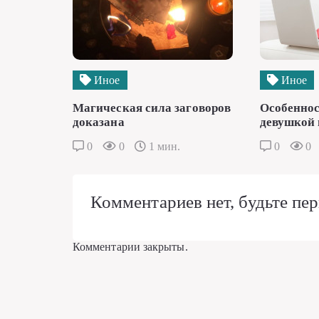
Иное
Иное
Магическая сила заговоров
Особеннос
доказана
девушкой 
0
0
1 мин.
0
0
Комментариев нет, будьте пер
Комментарии закрыты.