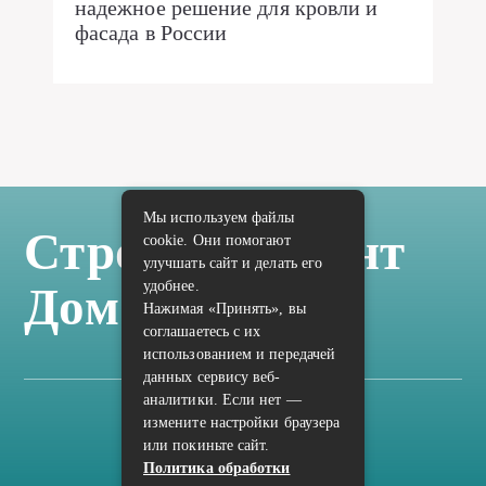
надежное решение для кровли и
фасада в России
Мы используем файлы
Стройка Ремонт
cookie. Они помогают
улучшать сайт и делать его
удобнее.
Дом Отделка
Нажимая «Принять», вы
соглашаетесь с их
использованием и передачей
данных сервису веб-
аналитики. Если нет —
измените настройки браузера
Карта сайта
или покиньте сайт.
Политика конфиденциальности
Политика обработки