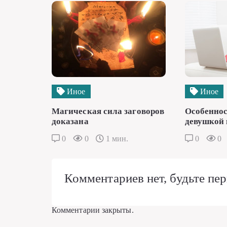
Иное
Иное
Магическая сила заговоров
Особеннос
доказана
девушкой 
0
0
1 мин.
0
0
Комментариев нет, будьте пер
Комментарии закрыты.