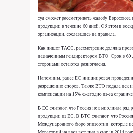
суд сможет рассматривать жалобу Евросоюза н
продукции в течение 60 дней. Об этом в вос
организации, сославшись на правила.
Как пишет ТАСС, рассмотрение должна прово
назначенным гендиректором ВТО. Срок в 60 д
сторонами остаются разногласия.
Напомним, ранее ЕС инициировал проведени
разрешению споров. Также ВТО подала иск на 
компенсации на 15% ежегодно из-за ограниче
В ЕС считают, что Россия не выполнила ряд 
продукции из ЕС. В ВТО считают, что Россия
Международного бюро эпизоотии, которые не
Мораторий на ввоз вступил в силу в 2014 го