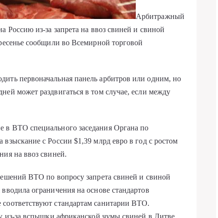
Арбитражный
а Россию из-за запрета на ввоз свиней и свиной
кресенье сообщили во Всемирной торговой
дить первоначальная панель арбитров или одним, но
ней может раздвигаться в том случае, если между
е в ВТО специального заседания Органа по
взыскание с России $1,39 млрд евро в год с ростом
ния на ввоз свиней.
решений ВТО по вопросу запрета свиней и свиной
 вводила ограничения на основе стандартов
 соответствуют стандартам санитарии ВТО.
ду из-за вспышки африканской чумы свиней в Литве.