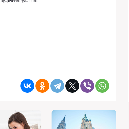
ing-peterburga-aaaru/