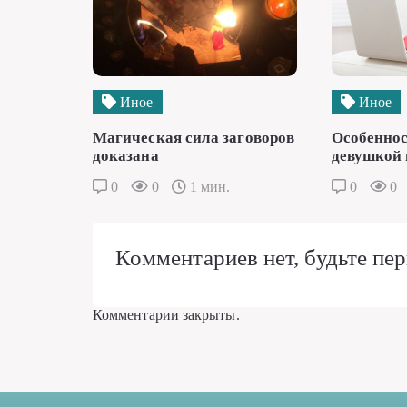
Иное
Иное
Магическая сила заговоров
Особеннос
доказана
девушкой 
0
0
1 мин.
0
0
Комментариев нет, будьте пер
Комментарии закрыты.