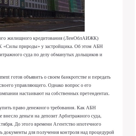
чного жилищного кредитования (ЛенОблАИЖК)
ЖК «Силы природы» у застройщика. Об этом АБН
рбитражного суда по делу обманутых дольщиков и
nt готов объявить о своем банкротстве и передать
своего управляющего. Однако вопрос о его
 компании настаивают на собственных претендентах.
ить право денежного требования. Как АБН
внесло деньги на депозит Арбитражного суда,
ктября. До этого времени Агентство ипотечного
ь документы для получения контроля над процедурой