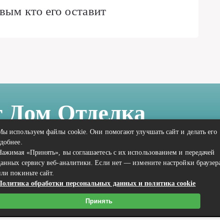
вым кто его оставит
т Дом Отделка
Мы используем файлы cookie. Они помогают улучшать сайт и делать его
удобнее.
Нажимая «Принять», вы соглашаетесь с их использованием и передачей
данных сервису веб-аналитики. Если нет — измените настройки браузер
или покиньте сайт.
Политика обработки персональных данных и политика cookie
Связаться с редакцией сайта: vilic.ru@mailwebsite.ru
Принять
Политика обработки персональных данных