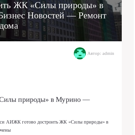
ить ЖК «Силы природы» в
Бизнес Новостей — Ремонт
дома
Автор: admin
«Силы природы» в Мурино —
иси АИЖК готово достроить ЖК «Силы природы» в
ючены