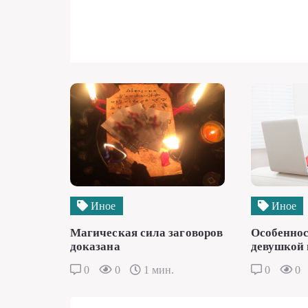
Иное
Иное
Магическая сила заговоров
Особеннос
доказана
девушкой 
0
0
1 мин.
0
0