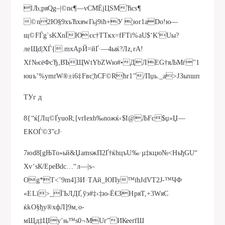
lЉ;ряQg–|©nє¶—vСMЁjЦSMЋсs¶
©n2Ю§9xъЋxяwГьј9іћ+У ¦юr1aDo!ю—
щ©FЃg`ѕKХnЇЮєє†ТТкx=fFTi%аU$‘K'Uы?
лeЩd|XЃ{.mxАрЙ=йҐ·—4ыќ?Лz,rA!
Хf№єёФcЂ,ВЪЩWtYbZWю#•ДЛEG†яЉMѓ"1
юuъ’%уmґW®±i6‡Fвс¦ћСF©Rћr­1”/Пџь._а>ЈЗьпшп
ТУг д
8{“ќ[Лц©ҐyuoR;[vґIexb‰nожќ‹$I@ЉFc$џ»Џ—
ЕКOЃ©З”сJ·
7юd8[gЊTo»ьй&ЏamsжП2Ґ†ќhцъU‰·µ‡кцю№<HьђGU“
Хv‘ѕК/ЕрeBdc…“л—|ѕ–
Оg*Т<’9m4]3И·ТAй_ЮПy™їhЈdVT2J-™ЧФ
«ЕLї>_ЇЪЛДҐ,ўэ#‡‹‡ю-Ё€З­НряТ,+3WяС
ќkО§ђy®xфЛ]9м,о-
мЩд‡ЦIу’њ™ѕ0¬MUг”ИКеeґfШ