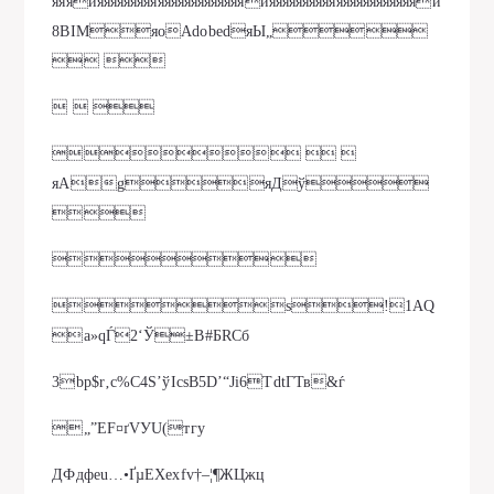
яяяияяяяяяяяяяяяяяяяяяяяяяияяяяяяяяяяяяяяяяяяяяяяи
8BIMяоAdobedяЫ„
 
  
  
яАgяДў


s!1AQ
a»qЃ2‘Ў±B#БRСб
3bр$r‚с%C4S’ўІcsВ5D’“Јі6TdtГТв&ѓ
„”EF¤ґVУU(тгу
ДФдфeu…•ҐµЕХехfv†–¦¶ЖЦжц