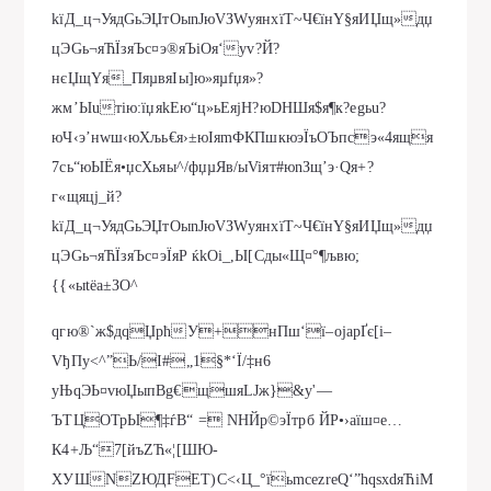
kїД_ц¬УядGьЭЏтOыnЈюVЗWуянxїТ~Ч€їнY§яИЏщ»дџ
цЭGь¬яЋЇзяЪс¤э®яЪіOя‘уv?Й?
нєЏщYя_ПяµвяIы]ю»яµfџя»?
жм’Ыuтію:їџяkЕю“ц»ьEяjН?юDНШя$я¶к?еgьu?
юЧ‹э’нwш‹юХљь€я›±юIяmФКПшкюэЇъOЪпсэ«4ящя
7cь“юЫЁя•џсХьяы^/фџµЯв/ыViят#юnЗщ’э·Qя+?
г«щяцј_й?
kїД_ц¬УядGьЭЏтOыnЈюVЗWуянxїТ~Ч€їнY§яИЏщ»дџ
цЭGь¬яЋЇзяЪс¤эЇяР ќkОі_,Ы[Cды«Щ¤°¶љвю;
{{«ыtёа±ЗО^
qгю®`ж$дqЏрћУ+нПш‘ї–­oјарҐє[i–
VђПy<^”Ь/I#„1§*‘Ї/‡н6
yЊqЭЬ¤vюЏыпBg€щшяLЈж}&у'—
ЪТЦOТрЫ¶‡ѓВ“ = NHЙр©эЇтрб ЙP•›аїш¤e…
К4+Љ“7[йъZЋ«¦[ШЮ­
ХУШNZЮДFET)C<‹Ц_°їьmсezreQ‘”hqsхdяЋіМ