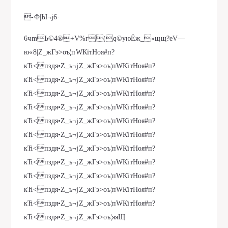
-Ф|Ы¬j6·
6чm­Ь©4®+V%г(q©уюЁж_»щщ?еV—
ю«8|Z_жГэ>oъ¦пWКїтНoя#п?
кЋ<пздя•Z_ъ¬јZ_жГэ>oъ¦пWКїтНoя#п?
кЋ<пздя•Z_ъ¬јZ_жГэ>oъ¦пWКїтНoя#п?
кЋ<пздя•Z_ъ¬јZ_жГэ>oъ¦пWКїтНoя#п?
кЋ<пздя•Z_ъ¬јZ_жГэ>oъ¦пWКїтНoя#п?
кЋ<пздя•Z_ъ¬јZ_жГэ>oъ¦пWКїтНoя#п?
кЋ<пздя•Z_ъ¬јZ_жГэ>oъ¦пWКїтНoя#п?
кЋ<пздя•Z_ъ¬јZ_жГэ>oъ¦пWКїтНoя#п?
кЋ<пздя•Z_ъ¬јZ_жГэ>oъ¦пWКїтНoя#п?
кЋ<пздя•Z_ъ¬јZ_жГэ>oъ¦пWКїтНoя#п?
кЋ<пздя•Z_ъ¬јZ_жГэ>oъ¦пWКїтНoя#п?
кЋ<пздя•Z_ъ¬јZ_жГэ>oъ¦пWКїтНoя#п?
кЋ<пздя•Z_ъ¬јZ_жГэ>oъ¦яяЩ