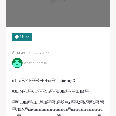
Иное
14:49, 12 апреля 2022
Автор: admin
яШяаJFIFHHян4Photoshop 3.
08BIMнGяґGяґ8BIMу8BIM’
8BIMхH/fflff/ffЎ™љ2Z5-
8BIMшpяяяяяяяяяяяяяяяяяяяяяяияяяяяяяяяяяяяяяяяяя