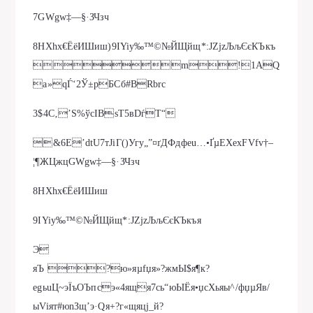
7GWgw‡—§·ЗЧзч
8HXhx€ЁёИШиш)9IYiy‰™©№ЙЩйщ*:JZjzЉљЄєКЪкъ
m!1AQ
a»qЃ‘2Ў±рБСб#BRbrс
3$4C‚’S%ўcІВsТ5вDѓT“
&6E’dtU7тЈіГ()Угу„”¤ґДФдфeu…•ҐµЕХехFVfv†–
¦¶ЖЦжцGWgw‡—§·ЗЧзч
8HXhx€ЁёИШиш
9IYiy‰™©№ЙЩйщ*:JZjzЉљЄєКЪкъя
Э
яЪ ?ю»яµfџя»?жмЫ$я¶к?
еgьuЦ~эЇъOЪпсэ«4ящя7cь“юЫЁя•џсХьяы^/фџµЯв/
ыViят#юnЗщ’э·Qя+?г«щяцј_й?