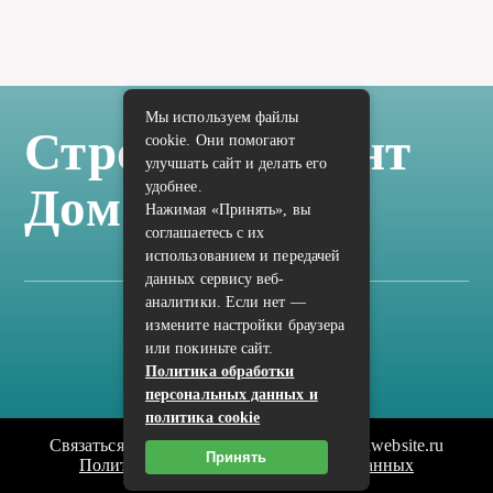
Мы используем файлы
Стройка Ремонт
cookie. Они помогают
улучшать сайт и делать его
удобнее.
Дом Отделка
Нажимая «Принять», вы
соглашаетесь с их
использованием и передачей
данных сервису веб-
аналитики. Если нет —
измените настройки браузера
Карта сайта
или покиньте сайт.
Политика конфиденциальности
Политика обработки
персональных данных и
политика cookie
Связаться с редакцией сайта: vilic.ru@mailwebsite.ru
Принять
Политика обработки персональных данных