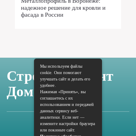
Металлопрофиль в Воронеже:
надежное решение для кровли и
фасада в России
Мы используем файлы
Стройка Ремонт
cookie. Они помогают
улучшать сайт и делать его
удобнее.
Дом Отделка
Нажимая «Принять», вы
соглашаетесь с их
использованием и передачей
данных сервису веб-
аналитики. Если нет —
измените настройки браузера
Карта сайта
или покиньте сайт.
Политика конфиденциальности