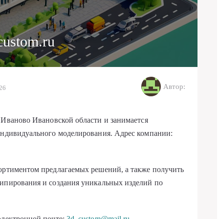
custom.ru
Автор:
026
 Иваново Ивановской области и занимается
 индивидуального моделирования. Адрес компании:
сортиментом предлагаемых решений, а также получить
типирования и создания уникальных изделий по
электронной почте:
3d_custom@mail.ru
.