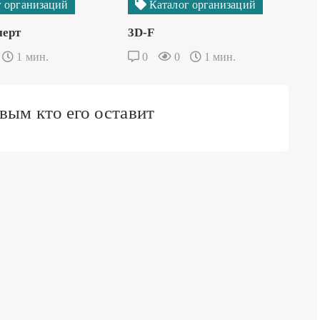
 организаций
Каталог организаций
перт
3D-F
1 мин.
0
0
1 мин.
вым кто его оставит